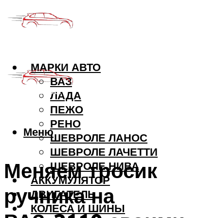
МАРКИ АВТО
ВАЗ
ЛАДА
ПЕЖО
РЕНО
Меню
ШЕВРОЛЕ ЛАНОС
ШЕВРОЛЕ ЛАЧЕТТИ
Меняем тросик
ШЕВРОЛЕ НИВА
АККУМУЛЯТОР
ручника на
ДВИГАТЕЛЬ
КОЛЕСА И ШИНЫ