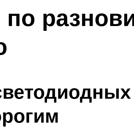
 по разнов
ю
светодиодных 
орогим