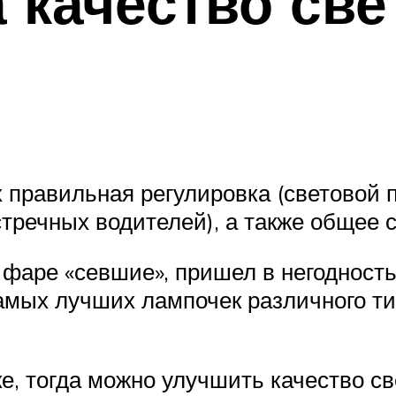
а качество св
х правильная регулировка (световой 
стречных водителей), а также общее 
 фаре «севшие», пришел в негодност
самых лучших лампочек различного т
ке, тогда можно улучшить качество с