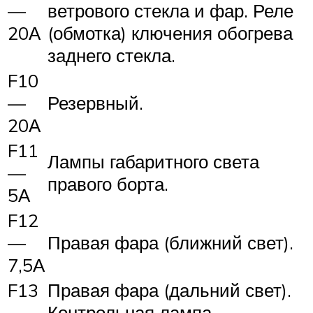
—
ветрового стекла и фар. Реле
20А
(обмотка) ключения обогрева
заднего стекла.
F10
—
Резервный.
20А
F11
Лампы габаритного света
—
правого борта.
5А
F12
—
Правая фара (ближний свет).
7,5А
F13
Правая фара (дальний свет).
—
Контрольная лампа