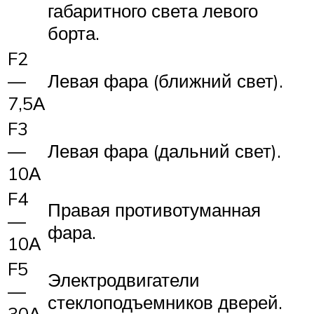
габаритного света левого
борта.
F2
—
Левая фара (ближний свет).
7,5А
F3
—
Левая фара (дальний свет).
10А
F4
Правая противотуманная
—
фара.
10А
F5
Электродвигатели
—
стеклоподъемников дверей.
30А