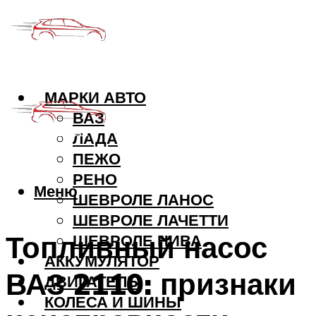
МАРКИ АВТО
ВАЗ
ЛАДА
ПЕЖО
РЕНО
Меню
ШЕВРОЛЕ ЛАНОС
ШЕВРОЛЕ ЛАЧЕТТИ
Топливный насос
ШЕВРОЛЕ НИВА
АККУМУЛЯТОР
ВАЗ 2110: признаки
ДВИГАТЕЛЬ
КОЛЕСА И ШИНЫ