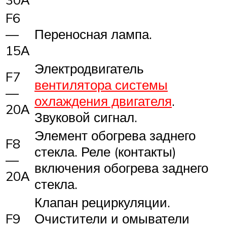
F6
—
Переносная лампа.
15А
Электродвигатель
F7
вентилятора системы
—
охлаждения двигателя
.
20А
Звуковой сигнал.
Элемент обогрева заднего
F8
стекла. Реле (контакты)
—
включения обогрева заднего
20А
стекла.
Клапан рециркуляции.
F9
Очистители и омыватели