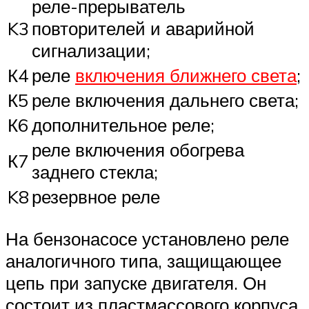
реле-прерыватель
K3
повторителей и аварийной
сигнализации;
К4
реле
включения ближнего света
;
К5
реле включения дальнего света;
К6
дополнительное реле;
реле включения обогрева
К7
заднего стекла;
K8
резервное реле
На бензонасосе установлено реле
аналогичного типа, защищающее
цепь при запуске двигателя. Он
состоит из пластмассового корпуса,