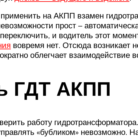
ли применить на АКПП взамен гидрот
невозможности прост – автоматическ
переключить, и водитель этот момент
ния
вовремя нет. Отсюда возникает 
ократно облегчает взаимодействие во
ь ГДТ АКПП
оверить работу гидротрансформатора
 управлять «бубликом» невозможно. Н