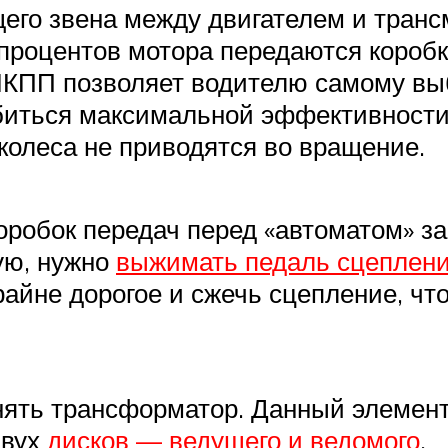
его звена между двигателем и транс
 процентов мотора передаются коробке
 МКПП позволяет водителю самому вы
биться максимальной эффективности 
 колеса не приводятся во вращение.
оробок передач перед «автоматом» за
ую, нужно
выжимать педаль сцеплен
райне дорогое и сжечь сцепление, чт
нять трансформатор. Данный элемент
двух
дисков — ведущего и ведомого
.