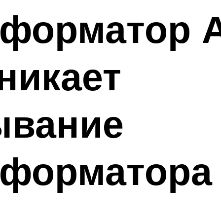
сформатор 
никает
ывание
сформатора