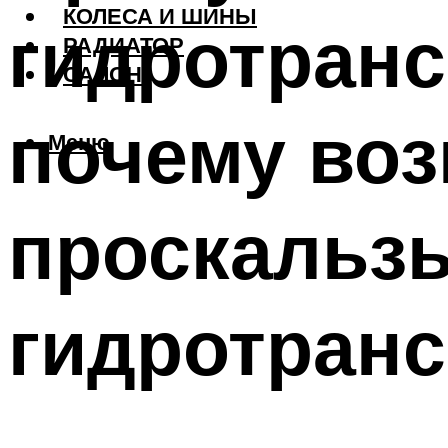
КОЛЕСА И ШИНЫ
гидротран
РАДИАТОР
САЛОН
почему воз
Меню
проскальз
гидротран