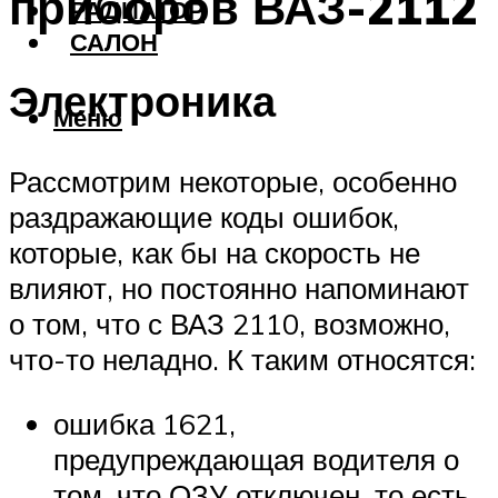
приборов ВАЗ-2112
РАДИАТОР
САЛОН
Электроника
Меню
Рассмотрим некоторые, особенно
раздражающие коды ошибок,
которые, как бы на скорость не
влияют, но постоянно напоминают
о том, что с ВАЗ 2110, возможно,
что-то неладно. К таким относятся:
ошибка 1621,
предупреждающая водителя о
том, что ОЗУ отключен, то есть,