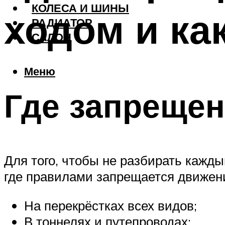
КОЛЕСА И ШИНЫ
ходом и ка
РАДИАТОР
САЛОН
Меню
Где запрещен
Для того, чтобы не разбирать кажды
где правилами запрещается движени
На перекрёстках всех видов;
В тоннелях и путепроводах;