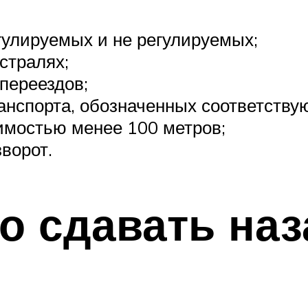
гулируемых и не регулируемых;
стралях;
переездов;
анспорта, обозначенных соответств
имостью менее 100 метров;
зворот.
о сдавать наз