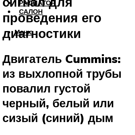
сигнал для
РАДИАТОР
САЛОН
проведения его
диагностики
Меню
Двигатель Cummins:
из выхлопной трубы
повалил густой
черный, белый или
сизый (синий) дым