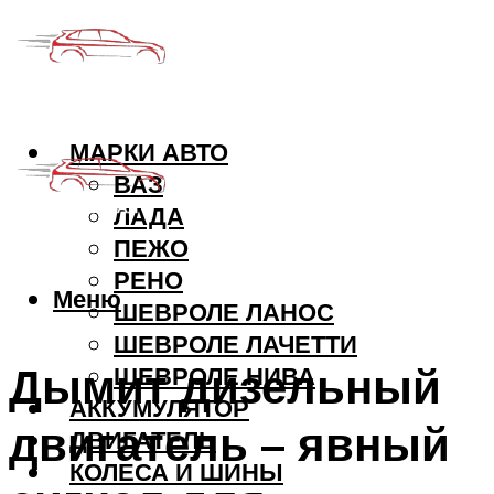
МАРКИ АВТО
ВАЗ
ЛАДА
ПЕЖО
РЕНО
Меню
ШЕВРОЛЕ ЛАНОС
ШЕВРОЛЕ ЛАЧЕТТИ
Дымит дизельный
ШЕВРОЛЕ НИВА
АККУМУЛЯТОР
двигатель – явный
ДВИГАТЕЛЬ
КОЛЕСА И ШИНЫ