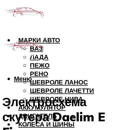
МАРКИ АВТО
ВАЗ
ЛАДА
ПЕЖО
РЕНО
Меню
ШЕВРОЛЕ ЛАНОС
ШЕВРОЛЕ ЛАЧЕТТИ
Электросхема
ШЕВРОЛЕ НИВА
АККУМУЛЯТОР
скутера Daelim E
ДВИГАТЕЛЬ
КОЛЕСА И ШИНЫ