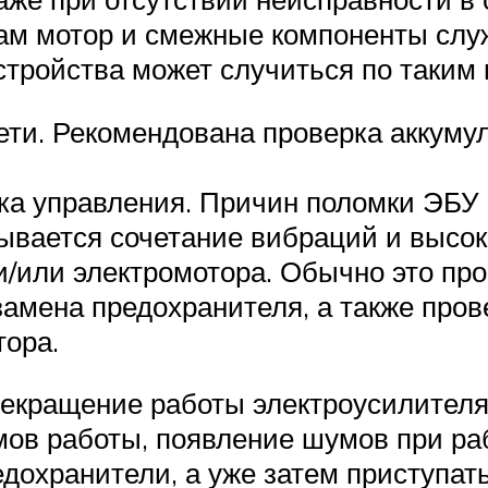
Сам мотор и смежные компоненты сл
стройства может случиться по таким
ети. Рекомендована проверка аккумул
ка управления. Причин поломки ЭБУ 
зывается сочетание вибраций и высок
и/или электромотора. Обычно это про
замена предохранителя, а также пров
тора.
екращение работы электроусилителя
имов работы, появление шумов при р
редохранители, а уже затем приступат