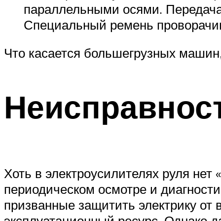
параллельными осями. Передача
Специальный ремень проворачива
Что касается большегрузных машин, 
Неисправност
Хоть в электроусилителях руля нет
периодическом осмотре и диагностик
призванные защитить электрику от в
эксплуатационный ресурс. Однако д