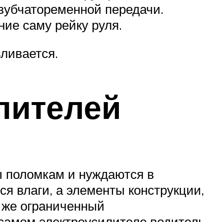
зубчатоременной передачи.
ие саму рейку руля.
вливается.
лителей
ы поломкам и нуждаются в
ся влаги, а элементы конструкции,
е же ограниченный
 самом электроусилителе водитель