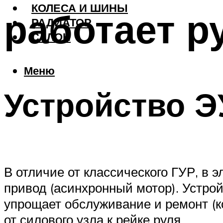
КОЛЕСА И ШИНЫ
работает р
РАДИАТОР
САЛОН
Меню
Устройство Э
В отличие от классического ГУР, в
привод (асинхронный мотор). Устрой
упрощает обслуживание и ремонт (к
от силового узла к рейке руля.