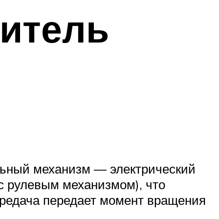
литель
ельный механизм — электрический
 с рулевым механизмом), что
передача передает момент вращения