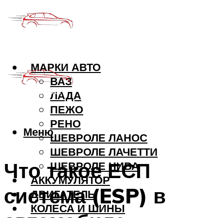
МАРКИ АВТО
ВАЗ
ЛАДА
ПЕЖО
РЕНО
Меню
ШЕВРОЛЕ ЛАНОС
ШЕВРОЛЕ ЛАЧЕТТИ
Что такое ЕСП
ШЕВРОЛЕ НИВА
АККУМУЛЯТОР
система (ESP) в
ДВИГАТЕЛЬ
КОЛЕСА И ШИНЫ