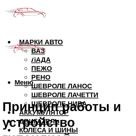
МАРКИ АВТО
ВАЗ
ЛАДА
ПЕЖО
РЕНО
Меню
ШЕВРОЛЕ ЛАНОС
ШЕВРОЛЕ ЛАЧЕТТИ
Принцип работы и
ШЕВРОЛЕ НИВА
АККУМУЛЯТОР
устройство
ДВИГАТЕЛЬ
КОЛЕСА И ШИНЫ