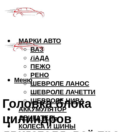
МАРКИ АВТО
ВАЗ
ЛАДА
ПЕЖО
РЕНО
Меню
ШЕВРОЛЕ ЛАНОС
ШЕВРОЛЕ ЛАЧЕТТИ
Головка блока
ШЕВРОЛЕ НИВА
АККУМУЛЯТОР
цилиндров
ДВИГАТЕЛЬ
КОЛЕСА И ШИНЫ