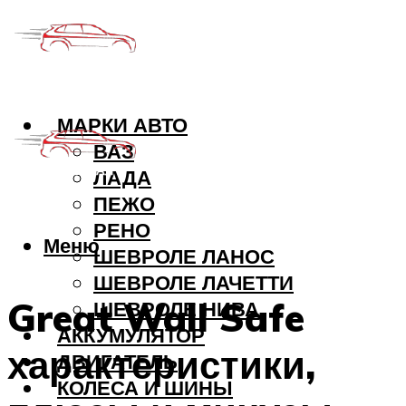
МАРКИ АВТО
ВАЗ
ЛАДА
ПЕЖО
РЕНО
Меню
ШЕВРОЛЕ ЛАНОС
ШЕВРОЛЕ ЛАЧЕТТИ
Great Wall Safe
ШЕВРОЛЕ НИВА
АККУМУЛЯТОР
характеристики,
ДВИГАТЕЛЬ
КОЛЕСА И ШИНЫ