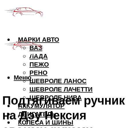
МАРКИ АВТО
ВАЗ
ЛАДА
ПЕЖО
РЕНО
Меню
ШЕВРОЛЕ ЛАНОС
ШЕВРОЛЕ ЛАЧЕТТИ
Подтягиваем ручник
ШЕВРОЛЕ НИВА
АККУМУЛЯТОР
на Дэу Нексия
ДВИГАТЕЛЬ
КОЛЕСА И ШИНЫ