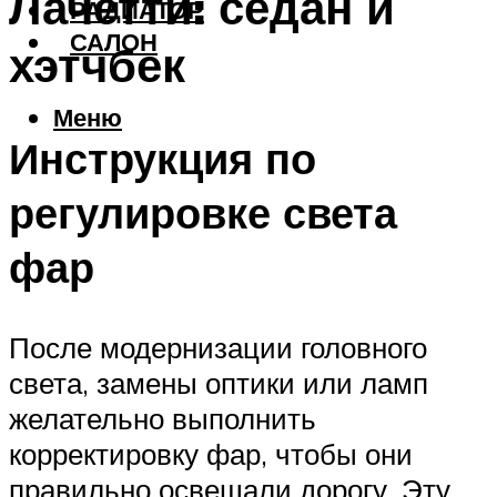
Лачетти: седан и
РАДИАТОР
САЛОН
хэтчбек
Меню
Инструкция по
регулировке света
фар
После модернизации головного
света, замены оптики или ламп
желательно выполнить
корректировку фар, чтобы они
правильно освещали дорогу. Эту