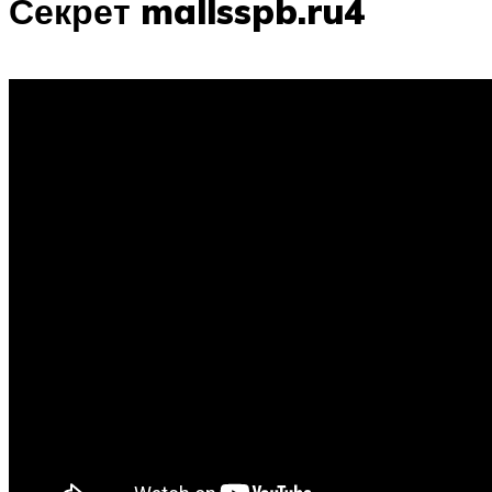
Секрет mallsspb.ru4