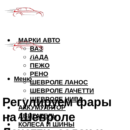
МАРКИ АВТО
ВАЗ
ЛАДА
ПЕЖО
РЕНО
Меню
ШЕВРОЛЕ ЛАНОС
ШЕВРОЛЕ ЛАЧЕТТИ
Регулируем фары
ШЕВРОЛЕ НИВА
АККУМУЛЯТОР
на Шевроле
ДВИГАТЕЛЬ
КОЛЕСА И ШИНЫ