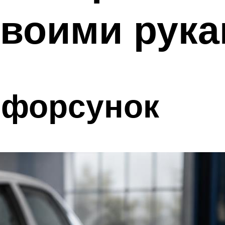
своими рук
 форсунок