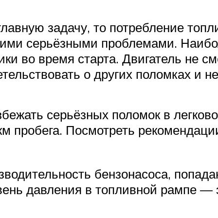
лавную задачу, то потребление топли
угими серьёзными проблемами. Наиб
ики во время старта. Двигатель не с
тельствовать о других поломках и н
бежать серьёзных поломок в легков
км пробега. Посмотреть рекомендации
зводительность бензонасоса, попада
вень давления в топливной рампе — 