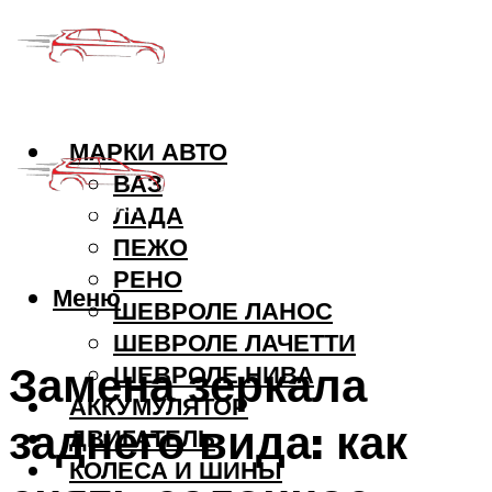
МАРКИ АВТО
ВАЗ
ЛАДА
ПЕЖО
РЕНО
Меню
ШЕВРОЛЕ ЛАНОС
ШЕВРОЛЕ ЛАЧЕТТИ
Замена зеркала
ШЕВРОЛЕ НИВА
АККУМУЛЯТОР
заднего вида: как
ДВИГАТЕЛЬ
КОЛЕСА И ШИНЫ