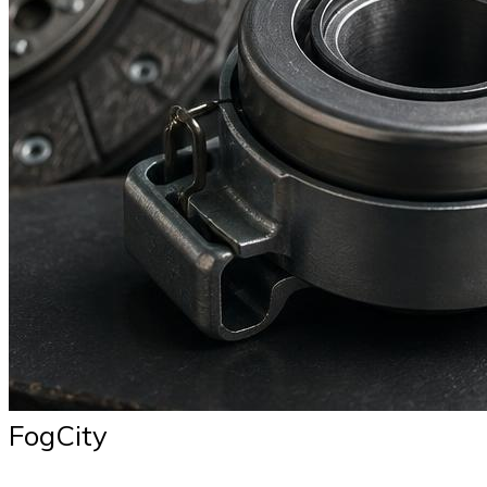
FogCity