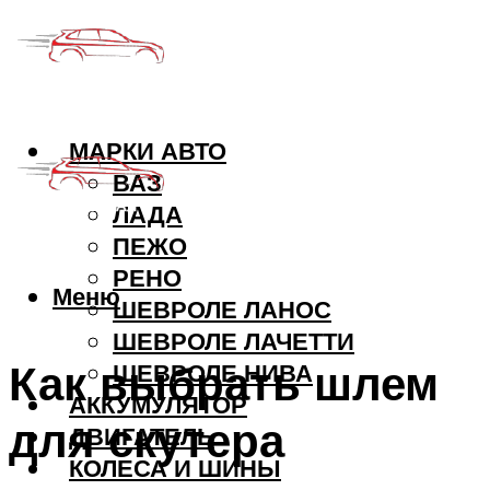
МАРКИ АВТО
ВАЗ
ЛАДА
ПЕЖО
РЕНО
Меню
ШЕВРОЛЕ ЛАНОС
ШЕВРОЛЕ ЛАЧЕТТИ
Как выбрать шлем
ШЕВРОЛЕ НИВА
АККУМУЛЯТОР
для скутера
ДВИГАТЕЛЬ
КОЛЕСА И ШИНЫ