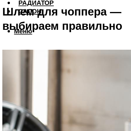
РАДИАТОР
Шлем для чоппера —
САЛОН
выбираем правильно
Меню