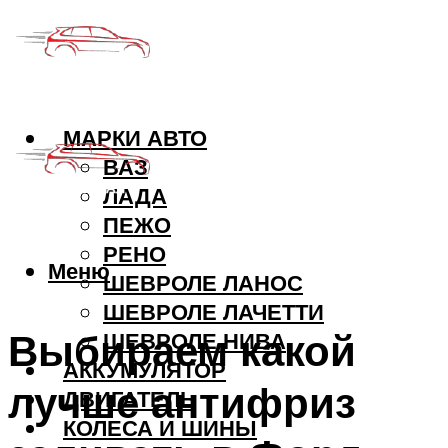
МАРКИ АВТО
ВАЗ
ЛАДА
ПЕЖО
РЕНО
Меню
ШЕВРОЛЕ ЛАНОС
ШЕВРОЛЕ ЛАЧЕТТИ
Выбираем какой
ШЕВРОЛЕ НИВА
АККУМУЛЯТОР
лучше антифриз
ДВИГАТЕЛЬ
КОЛЕСА И ШИНЫ