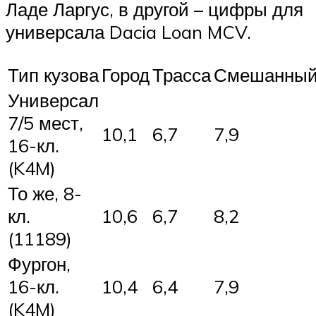
Ладе Ларгус, в другой – цифры для
универсала Dacia Loan MCV.
Тип кузова
Город
Трасса
Смешанны
Универсал
7/5 мест,
10,1
6,7
7,9
16-кл.
(K4M)
То же, 8-
кл.
10,6
6,7
8,2
(11189)
Фургон,
16-кл.
10,4
6,4
7,9
(K4M)