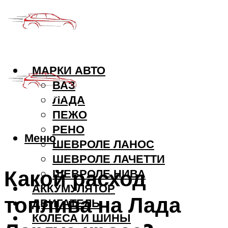
МАРКИ АВТО
ВАЗ
ЛАДА
ПЕЖО
РЕНО
Меню
ШЕВРОЛЕ ЛАНОС
ШЕВРОЛЕ ЛАЧЕТТИ
Какой расход
ШЕВРОЛЕ НИВА
АККУМУЛЯТОР
топлива на Лада
ДВИГАТЕЛЬ
КОЛЕСА И ШИНЫ