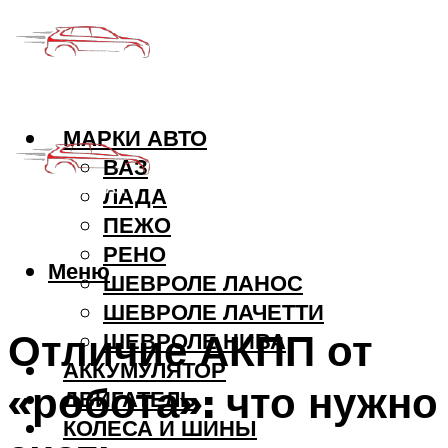
МАРКИ АВТО
ВАЗ
ЛАДА
ПЕЖО
РЕНО
Меню
ШЕВРОЛЕ ЛАНОС
ШЕВРОЛЕ ЛАЧЕТТИ
Отличие АКПП от
ШЕВРОЛЕ НИВА
АККУМУЛЯТОР
«робота»: что нужно
ДВИГАТЕЛЬ
КОЛЕСА И ШИНЫ