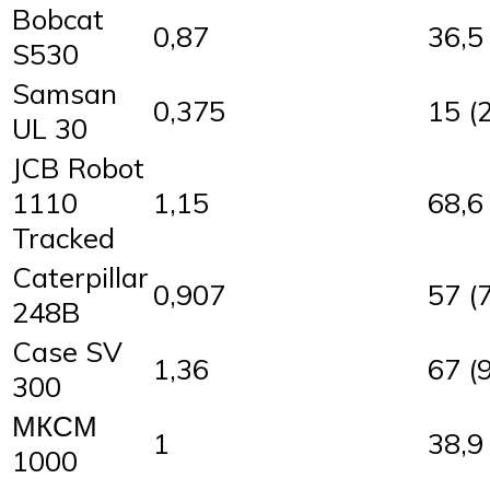
Bobcat
0,87
36,5 
S530
Samsan
0,375
15 (2
UL 30
JCB Robot
1110
1,15
68,6 
Tracked
Caterpillar
0,907
57 (7
248B
Case SV
1,36
67 (9
300
МКСМ
1
38,9 
1000