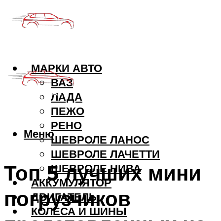
МАРКИ АВТО
ВАЗ
ЛАДА
ПЕЖО
РЕНО
Меню
ШЕВРОЛЕ ЛАНОС
ШЕВРОЛЕ ЛАЧЕТТИ
Топ 5 лучших мини
ШЕВРОЛЕ НИВА
АККУМУЛЯТОР
погрузчиков
ДВИГАТЕЛЬ
КОЛЕСА И ШИНЫ