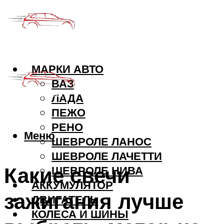
МАРКИ АВТО
ВАЗ
ЛАДА
ПЕЖО
РЕНО
Меню
ШЕВРОЛЕ ЛАНОС
ШЕВРОЛЕ ЛАЧЕТТИ
Какие свечи
ШЕВРОЛЕ НИВА
АККУМУЛЯТОР
зажигания лучше
ДВИГАТЕЛЬ
КОЛЕСА И ШИНЫ