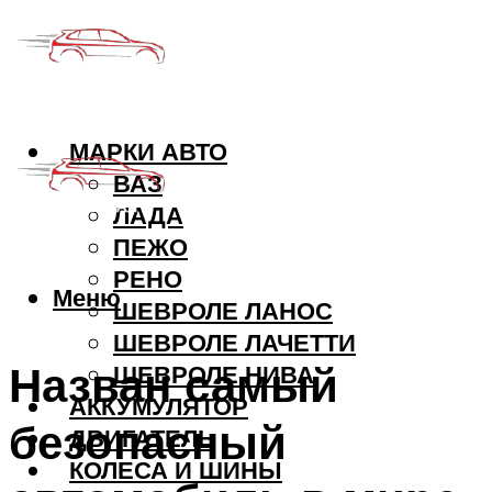
МАРКИ АВТО
ВАЗ
ЛАДА
ПЕЖО
РЕНО
Меню
ШЕВРОЛЕ ЛАНОС
ШЕВРОЛЕ ЛАЧЕТТИ
Назван самый
ШЕВРОЛЕ НИВА
АККУМУЛЯТОР
безопасный
ДВИГАТЕЛЬ
КОЛЕСА И ШИНЫ