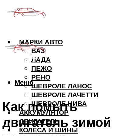
МАРКИ АВТО
ВАЗ
ЛАДА
ПЕЖО
РЕНО
Меню
ШЕВРОЛЕ ЛАНОС
ШЕВРОЛЕ ЛАЧЕТТИ
Как помыть
ШЕВРОЛЕ НИВА
АККУМУЛЯТОР
двигатель зимой
ДВИГАТЕЛЬ
КОЛЕСА И ШИНЫ