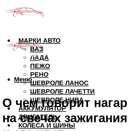
МАРКИ АВТО
ВАЗ
ЛАДА
ПЕЖО
РЕНО
Меню
ШЕВРОЛЕ ЛАНОС
ШЕВРОЛЕ ЛАЧЕТТИ
О чем говорит нагар
ШЕВРОЛЕ НИВА
АККУМУЛЯТОР
на свечах зажигания
ДВИГАТЕЛЬ
КОЛЕСА И ШИНЫ