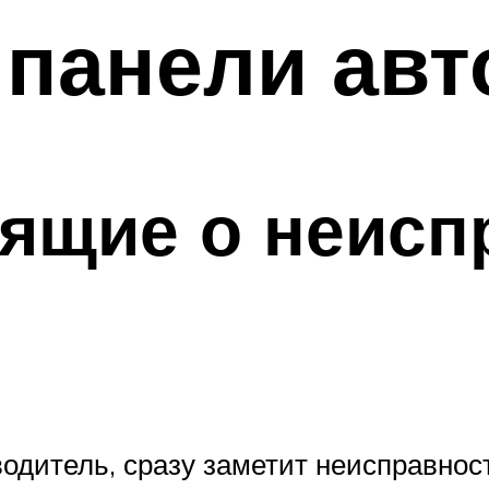
 панели ав
рящие о неисп
одитель, сразу заметит неисправнос