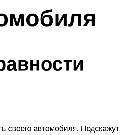
томобиля
равности
ть своего автомобиля. Подскажут