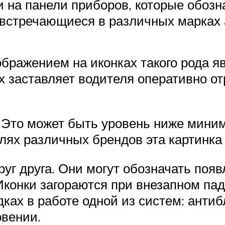
 на панели приборов, которые обоз
встречающиеся в различных марках 
ражением на иконках такого рода яв
 заставляет водителя оперативно о
Это может быть уровень ниже миним
лях различных брендов эта картинка
друг друга. Они могут обозначать по
Иконки загораются при внезапном па
дках в работе одной из систем: ант
овении.