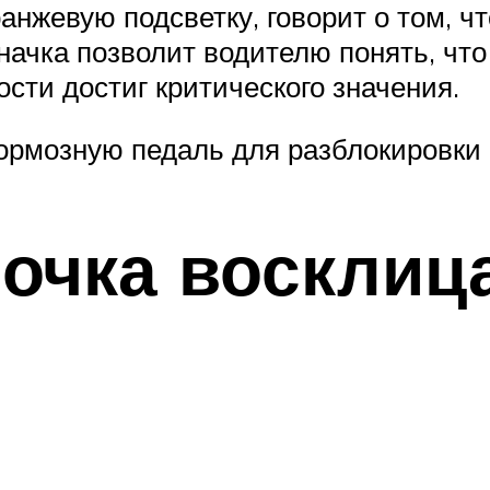
нжевую подсветку, говорит о том, ч
начка позволит водителю понять, чт
сти достиг критического значения.
тормозную педаль для разблокировки 
почка восклиц