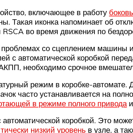
ройство, включающее в работу
боков
ы. Такая иконка напоминает об отк
и RSCA во время движения по бездор
о проблемах со сцеплением машины и
ей с автоматической коробкой перед
с АКПП, необходимо срочное вмешате
турный режим в коробке-автомате. Д
ачок часто устанавливается на полн
отающей в режиме полного привода
и
 автоматической коробкой. Это може
итически низкий уровень
в узле, а та