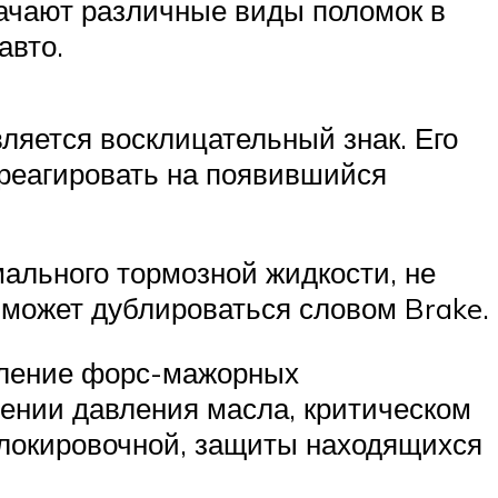
начают различные виды поломок в
авто.
ляется восклицательный знак. Его
треагировать на появившийся
ального тормозной жидкости, не
 может дублироваться словом Brake.
явление форс-мажорных
дении давления масла, критическом
иблокировочной, защиты находящихся