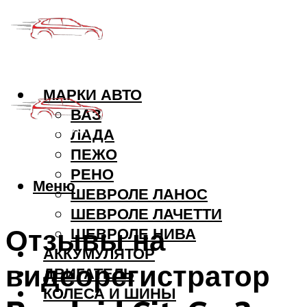
МАРКИ АВТО
ВАЗ
ЛАДА
ПЕЖО
РЕНО
Меню
ШЕВРОЛЕ ЛАНОС
ШЕВРОЛЕ ЛАЧЕТТИ
Отзывы на
ШЕВРОЛЕ НИВА
АККУМУЛЯТОР
видеорегистратор
ДВИГАТЕЛЬ
КОЛЕСА И ШИНЫ