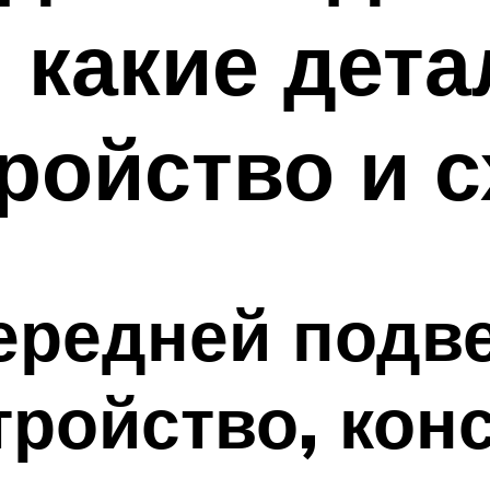
 какие дета
тройство и 
ередней подве
тройство, кон