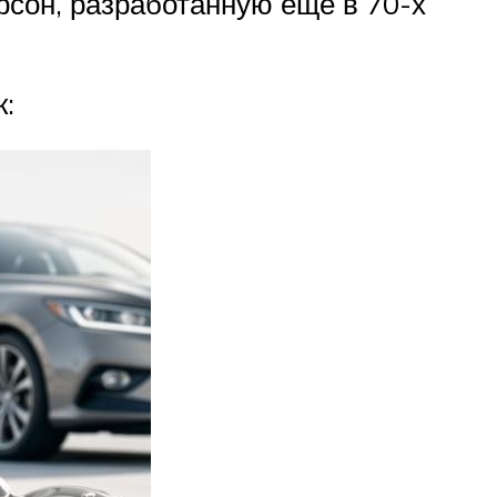
рсон, разработанную ещё в 70-х
к: