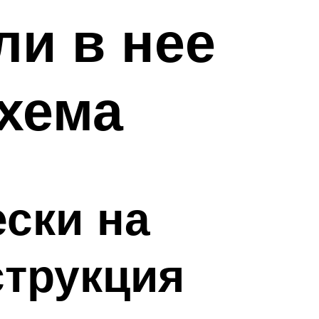
ли в нее
схема
ски на
струкция