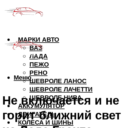
МАРКИ АВТО
ВАЗ
ЛАДА
ПЕЖО
РЕНО
Меню
ШЕВРОЛЕ ЛАНОС
ШЕВРОЛЕ ЛАЧЕТТИ
Не включается и не
ШЕВРОЛЕ НИВА
АККУМУЛЯТОР
горит ближний свет
ДВИГАТЕЛЬ
КОЛЕСА И ШИНЫ