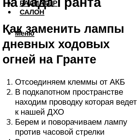
на Лада Гранта
РАДИАТОР
САЛОН
Как заменить лампы
Меню
дневных ходовых
огней на Гранте
Отсоединяем клеммы от АКБ
В подкапотном пространстве
находим проводку которая ведет
к нашей ДХО
Берем и поворачиваем лампу
против часовой стрелки