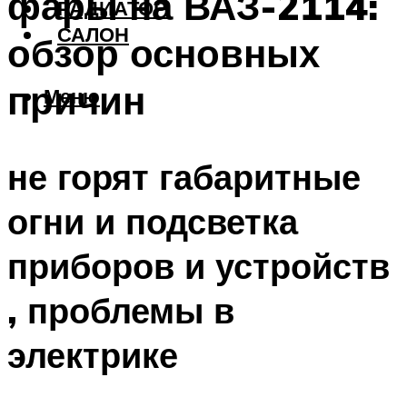
фары на ВАЗ-2114:
РАДИАТОР
САЛОН
обзор основных
причин
Меню
не горят габаритные
огни и подсветка
приборов и устройств
, проблемы в
электрике