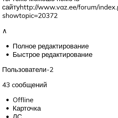
сайтуhttp://www.vaz.ee/forum/index
showtopic=20372
∧
Полное редактирование
Быстрое редактирование
Пользователи-2
43 cообщений
Offline
Карточка
ЛС