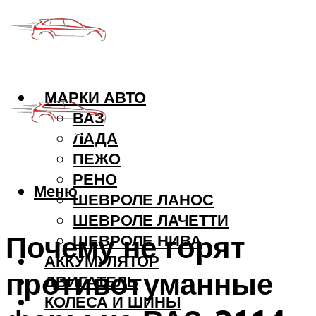
МАРКИ АВТО
ВАЗ
ЛАДА
ПЕЖО
РЕНО
Меню
ШЕВРОЛЕ ЛАНОС
ШЕВРОЛЕ ЛАЧЕТТИ
Почему не горят
ШЕВРОЛЕ НИВА
АККУМУЛЯТОР
противотуманные
ДВИГАТЕЛЬ
КОЛЕСА И ШИНЫ