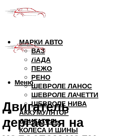
МАРКИ АВТО
ВАЗ
ЛАДА
ПЕЖО
РЕНО
Меню
ШЕВРОЛЕ ЛАНОС
ШЕВРОЛЕ ЛАЧЕТТИ
Двигатель
ШЕВРОЛЕ НИВА
АККУМУЛЯТОР
дергается на
ДВИГАТЕЛЬ
КОЛЕСА И ШИНЫ