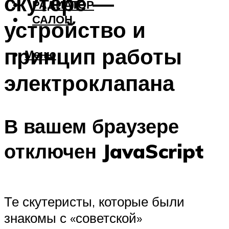
скутере —
РАДИАТОР
САЛОН
устройство и
принцип работы
Меню
электроклапана
В вашем браузере
отключен JavaScript
Те скутеристы, которые были
знакомы с «советской»