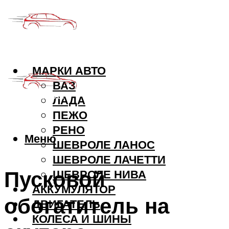
МАРКИ АВТО
ВАЗ
ЛАДА
ПЕЖО
РЕНО
Меню
ШЕВРОЛЕ ЛАНОС
ШЕВРОЛЕ ЛАЧЕТТИ
Пусковой
ШЕВРОЛЕ НИВА
АККУМУЛЯТОР
обогатитель на
ДВИГАТЕЛЬ
КОЛЕСА И ШИНЫ