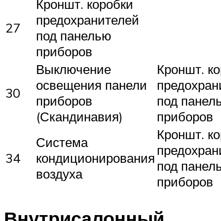
Кроншт. коробки
предохранителей
27
под панелью
приборов
Выключение
Кроншт. к
освещения панели
предохран
30
приборов
под панел
(Скандинавия)
приборов
Кроншт. к
Система
предохран
34
кондиционирования
под панел
воздуха
приборов
Внутрисалонный