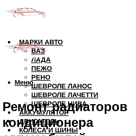
МАРКИ АВТО
ВАЗ
ЛАДА
ПЕЖО
РЕНО
Меню
ШЕВРОЛЕ ЛАНОС
ШЕВРОЛЕ ЛАЧЕТТИ
Ремонт радиаторов
ШЕВРОЛЕ НИВА
АККУМУЛЯТОР
кондиционера
ДВИГАТЕЛЬ
КОЛЕСА И ШИНЫ