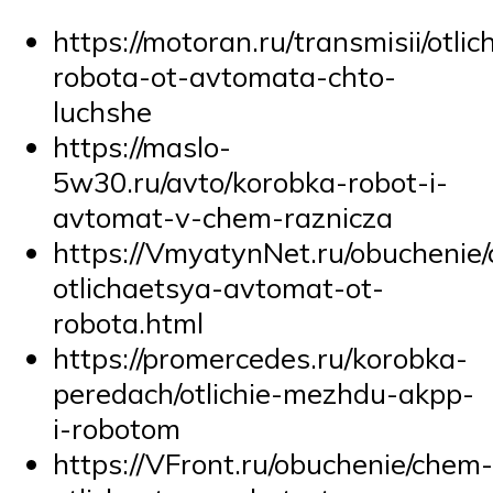
https://motoran.ru/transmisii/otlic
robota-ot-avtomata-chto-
luchshe
https://maslo-
5w30.ru/avto/korobka-robot-i-
avtomat-v-chem-raznicza
https://VmyatynNet.ru/obuchenie
otlichaetsya-avtomat-ot-
robota.html
https://promercedes.ru/korobka-
peredach/otlichie-mezhdu-akpp-
i-robotom
https://VFront.ru/obuchenie/chem-