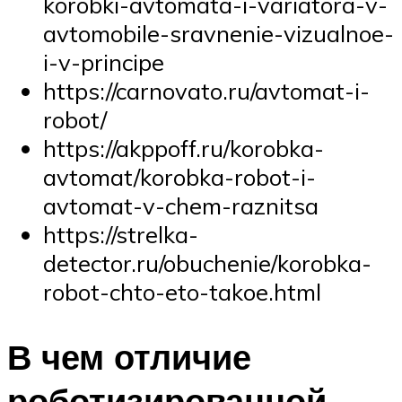
korobki-avtomata-i-variatora-v-
avtomobile-sravnenie-vizualnoe-
i-v-principe
https://carnovato.ru/avtomat-i-
robot/
https://akppoff.ru/korobka-
avtomat/korobka-robot-i-
avtomat-v-chem-raznitsa
https://strelka-
detector.ru/obuchenie/korobka-
robot-chto-eto-takoe.html
В чем отличие
роботизированной