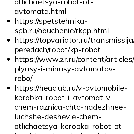
otlichaetsya-robot-ot-
avtomata.html
https://spetstehnika-
spb.ru/obuchenie/rkpp.html
https://topvariator.ru/transmissij
peredach/robot/kp-robot
https://www.zr.ru/content/article
plyusy-i-minusy-avtomatov-
robo/
https://heaclub.ru/v-avtomobile-
korobka-robot-i-avtomat-v-
chem-raznica-chto-nadezhnee-
luchshe-deshevle-chem-
otlichaetsya-korobka-robot-ot-