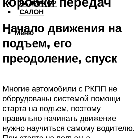
коробки передач
РАДИАТОР
САЛОН
Начало движения на
Меню
подъем, его
преодоление, спуск
Многие автомобили с РКПП не
оборудованы системой помощи
старта на подъем, поэтому
правильно начинать движение
нужно научиться самому водителю.
При старте на подъем с