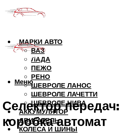
МАРКИ АВТО
ВАЗ
ЛАДА
ПЕЖО
РЕНО
Меню
ШЕВРОЛЕ ЛАНОС
ШЕВРОЛЕ ЛАЧЕТТИ
Селектор передач:
ШЕВРОЛЕ НИВА
АККУМУЛЯТОР
коробка автомат
ДВИГАТЕЛЬ
КОЛЕСА И ШИНЫ