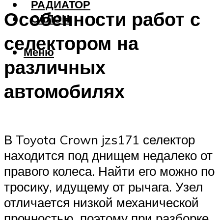
РАДИАТОР
Особенности работ с
САЛОН
селектором на
Меню
различных
автомобилях
В Toyota Crown jzs171 селектор
находится под днищем недалеко от
правого колеса. Найти его можно по
тросику, идущему от рычага. Узел
отличается низкой механической
прочностью, поэтому при разборке