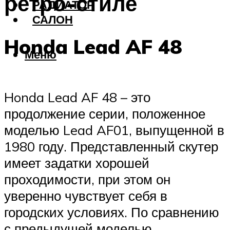
ретро-стиле
РАДИАТОР
САЛОН
Honda Lead AF 48
Меню
Honda Lead AF 48 – это
продолжение серии, положенное
моделью Lead AF01, выпущенной в
1980 году. Представленный скутер
имеет задатки хорошей
проходимости, при этом он
уверенно чувствует себя в
городских условиях. По сравнению
с предыдущей моделью