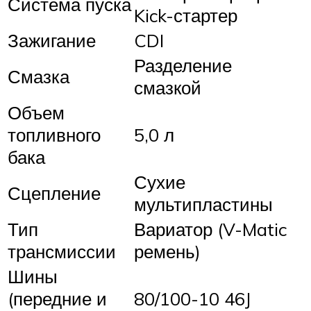
Система пуска
Kick-стартер
Зажигание
CDI
Разделение
Смазка
смазкой
Объем
топливного
5,0 л
бака
Сухие
Сцепление
мультипластины
Тип
Вариатор (V-Matic
трансмиссии
ремень)
Шины
(передние и
80/100-10 46J