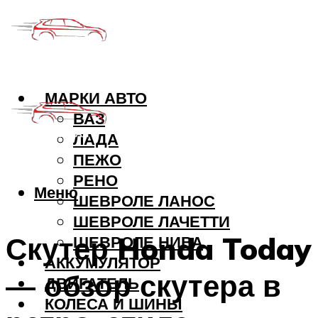
МАРКИ АВТО
ВАЗ
ЛАДА
ПЕЖО
РЕНО
Меню
ШЕВРОЛЕ ЛАНОС
ШЕВРОЛЕ ЛАЧЕТТИ
Скутер Honda Today
ШЕВРОЛЕ НИВА
АККУМУЛЯТОР
— обзор скутера в
ДВИГАТЕЛЬ
КОЛЕСА И ШИНЫ