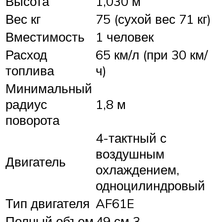
Высота
1,030 м
Вес кг
75 (сухой вес 71 кг)
Вместимость
1 человек
Расход
65 км/л (при 30 км/
топлива
ч)
Минимальный
радиус
1,8 м
поворота
4-тактный с
воздушным
Двигатель
охлаждением,
одноцилиндровый
Тип двигателя
AF61E
Полный объем
49 см 3