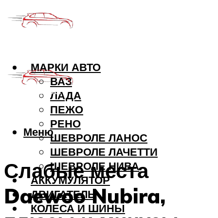
МАРКИ АВТО
ВАЗ
ЛАДА
ПЕЖО
РЕНО
Меню
ШЕВРОЛЕ ЛАНОС
ШЕВРОЛЕ ЛАЧЕТТИ
Слабые места
ШЕВРОЛЕ НИВА
АККУМУЛЯТОР
Daewoo Nubira,
ДВИГАТЕЛЬ
КОЛЕСА И ШИНЫ