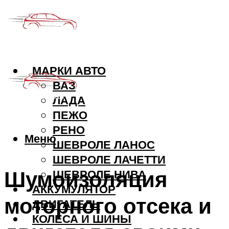
МАРКИ АВТО
ВАЗ
ЛАДА
ПЕЖО
РЕНО
Меню
ШЕВРОЛЕ ЛАНОС
ШЕВРОЛЕ ЛАЧЕТТИ
Шумоизоляция
ШЕВРОЛЕ НИВА
АККУМУЛЯТОР
моторного отсека и
ДВИГАТЕЛЬ
КОЛЕСА И ШИНЫ