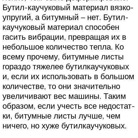
Бутил-кау­чу­ко­вый мате­ри­ал вяз­ко­
упру­гий, а битум­ный – нет. Бутил­
ка­у­чу­ко­вый мате­ри­ал спо­со­бен
гасить виб­ра­ции, пре­вра­щая их в
неболь­шое коли­че­ство теп­ла. Ко
все­му про­че­му, битум­ные листы
гораз­до тяже­лее бутил­ка­у­чу­ко­вых
и, если их исполь­зо­вать в боль­шом
коли­че­стве, то они зна­чи­тель­но
уве­ли­чи­ва­ют вес маши­ны. Таким
обра­зом, если учесть все недо­стат­
ки, битум­ные листы луч­ше, чем
ниче­го, но хуже бутил­ка­у­чу­ко­вых.