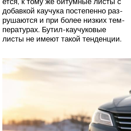
ет­ся, к тому же битум­ные листы с
добав­кой кау­чу­ка посте­пен­но раз­
ру­ша­ют­ся и при более низ­ких тем­
пе­ра­ту­рах. Бутил-кау­чу­ко­вые
листы не име­ют такой тен­ден­ции.