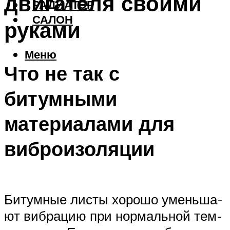
двигателя своими
РАДИАТОР
САЛОН
руками
Меню
Что не так с
битумными
материалами для
виброизоляции
Битум­ные листы хоро­шо умень­ша­
ют виб­ра­цию при нор­маль­ной тем­