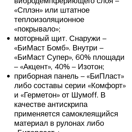
вибродемпфериющего слоя –
«Сплэн» или штатное
теплоизоляционное
«покрывало»;
моторный щит. Снаружи –
«БиМаст Бомб». Внутри –
«БиМаст Супер», 60% площади
– «Акцент», 40% – Изотон;
приборная панель – «БиПласт»
либо составы серии «Комфорт»
и «Герметон» от Шумоff. В
качестве антискрипа
применяется самоклеящийся
материал в рулонах либо