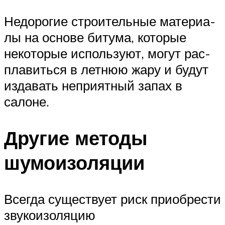
Недо­ро­гие стро­и­тель­ные мате­ри­а­
лы на осно­ве биту­ма, кото­рые
неко­то­рые исполь­зу­ют, могут рас­
пла­вить­ся в лет­нюю жару и будут
изда­вать непри­ят­ный запах в
салоне.
Другие методы
шумоизоляции
Всегда существует риск приобрести
звукоизоляцию