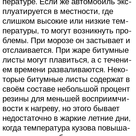
пе­ра­ту­ре. Если же авто­мо­биль экс­
плу­а­ти­ру­ет­ся в мест­но­сти, где
слиш­ком высо­кие или низ­кие тем­
пе­ра­ту­ры, то могут воз­ник­нуть про­
бле­мы. При моро­зе он засты­ва­ет и
отсла­и­ва­ет­ся. При жаре битум­ные
листы могут пла­вить­ся, а с тече­ни­
ем вре­ме­ни раз­ва­ли­ва­ют­ся. Неко­
то­рые битум­ные листы содер­жат в
сво­ём соста­ве неболь­шой про­цент
рези­ны для мень­шей вос­при­им­чи­
во­сти к нагре­ву, но это­го быва­ет
недо­ста­точ­но в жар­кие лет­ние дни,
когда тем­пе­ра­ту­ра кузо­ва повы­ша­