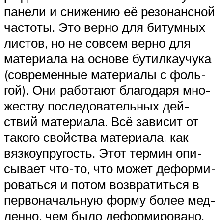
пане­ли и сни­же­нию её резо­нанс­ной
часто­ты. Это вер­но для битум­ных
листов, но не совсем вер­но для
мате­ри­а­ла на осно­ве бутил­ка­у­чу­ка
(совре­мен­ные мате­ри­а­лы с фоль­
гой). Они рабо­та­ют бла­го­да­ря мно­
же­ству после­до­ва­тель­ных дей­
ствий мате­ри­а­ла. Всё зави­сит от
тако­го свой­ства мате­ри­а­ла, как
вяз­ко­упру­гость. Этот тер­мин опи­
сы­ва­ет что-то, что может дефор­ми­
ро­вать­ся и потом воз­вра­тить­ся в
пер­во­на­чаль­ную фор­му более мед­
лен­но, чем было дефор­ми­ро­ва­но.