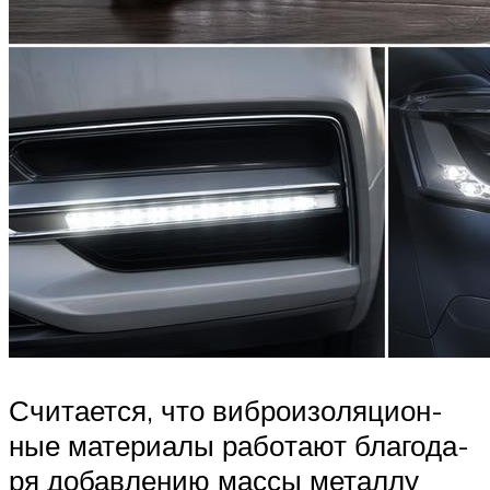
Счи­та­ет­ся, что виб­ро­изо­ля­ци­он­
ные мате­ри­а­лы рабо­та­ют бла­го­да­
ря добав­ле­нию мас­сы метал­лу