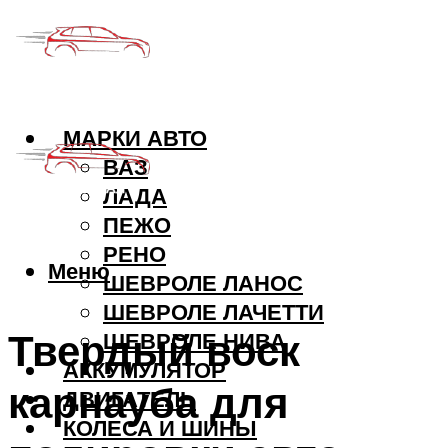
МАРКИ АВТО
ВАЗ
ЛАДА
ПЕЖО
РЕНО
Меню
ШЕВРОЛЕ ЛАНОС
ШЕВРОЛЕ ЛАЧЕТТИ
Твердый воск
ШЕВРОЛЕ НИВА
АККУМУЛЯТОР
карнауба для
ДВИГАТЕЛЬ
КОЛЕСА И ШИНЫ