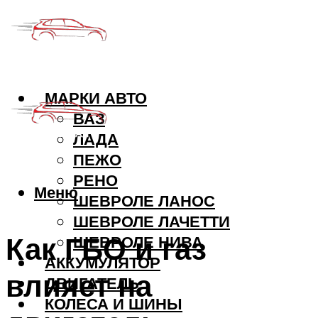
МАРКИ АВТО
ВАЗ
ЛАДА
ПЕЖО
РЕНО
Меню
ШЕВРОЛЕ ЛАНОС
ШЕВРОЛЕ ЛАЧЕТТИ
Как ГБО и газ
ШЕВРОЛЕ НИВА
АККУМУЛЯТОР
влияет на
ДВИГАТЕЛЬ
КОЛЕСА И ШИНЫ