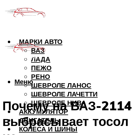
МАРКИ АВТО
ВАЗ
ЛАДА
ПЕЖО
РЕНО
Меню
ШЕВРОЛЕ ЛАНОС
ШЕВРОЛЕ ЛАЧЕТТИ
Почему на ВАЗ-2114
ШЕВРОЛЕ НИВА
АККУМУЛЯТОР
выбрасывает тосол
ДВИГАТЕЛЬ
КОЛЕСА И ШИНЫ