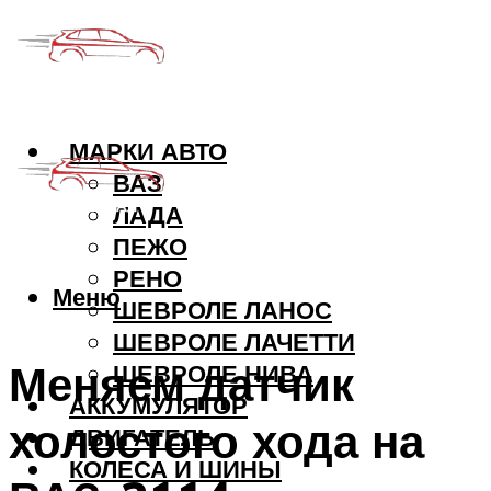
МАРКИ АВТО
ВАЗ
ЛАДА
ПЕЖО
РЕНО
Меню
ШЕВРОЛЕ ЛАНОС
ШЕВРОЛЕ ЛАЧЕТТИ
Меняем датчик
ШЕВРОЛЕ НИВА
АККУМУЛЯТОР
холостого хода на
ДВИГАТЕЛЬ
КОЛЕСА И ШИНЫ