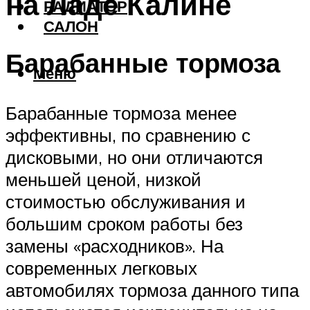
на Ладе Калине
РАДИАТОР
САЛОН
Барабанные тормоза
Меню
Барабанные тормоза менее
эффективны, по сравнению с
дисковыми, но они отличаются
меньшей ценой, низкой
стоимостью обслуживания и
большим сроком работы без
замены «расходников». На
современных легковых
автомобилях тормоза данного типа