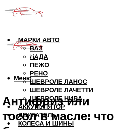
МАРКИ АВТО
ВАЗ
ЛАДА
ПЕЖО
РЕНО
Меню
ШЕВРОЛЕ ЛАНОС
ШЕВРОЛЕ ЛАЧЕТТИ
Антифриз или
ШЕВРОЛЕ НИВА
АККУМУЛЯТОР
тосол в масле: что
ДВИГАТЕЛЬ
КОЛЕСА И ШИНЫ