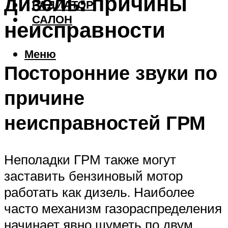
дизель: причины
РАДИАТОР
САЛОН
неисправности
Меню
Посторонние звуки по
причине
неисправностей ГРМ
Неполадки ГРМ также могут
заставить бензиновый мотор
работать как дизель. Наиболее
часто механизм газораспределения
начинает явно шуметь по двум