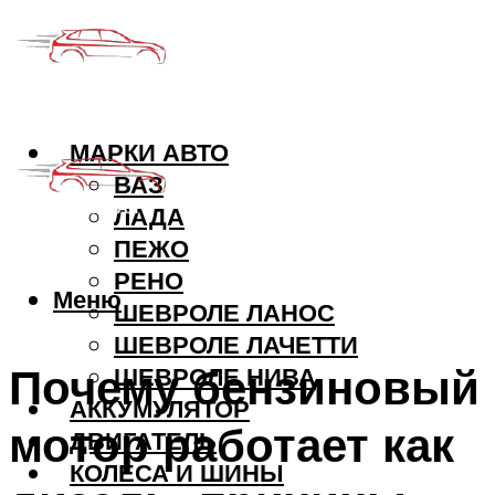
МАРКИ АВТО
ВАЗ
ЛАДА
ПЕЖО
РЕНО
Меню
ШЕВРОЛЕ ЛАНОС
ШЕВРОЛЕ ЛАЧЕТТИ
Почему бензиновый
ШЕВРОЛЕ НИВА
АККУМУЛЯТОР
мотор работает как
ДВИГАТЕЛЬ
КОЛЕСА И ШИНЫ