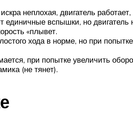
искра неплохая, двигатель работает,
т единичные вспышки, но двигатель н
корость «плывет.
лостого хода в норме, но при попытк
ается, при попытке увеличить обор
мика (не тянет).
же