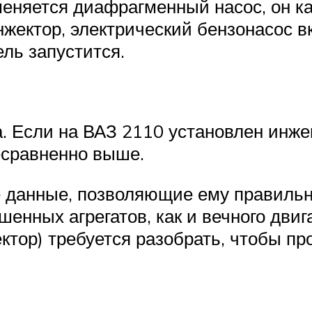
няется диафрагменный насос, он кач
инжектор, электрический бензонасос 
ель запустится.
а. Если на ВАЗ 2110 установлен инже
есравненно выше.
е данные, позволяющие ему правильн
шенных агрегатов, как и вечного двиг
ктор) требуется разобрать, чтобы пр