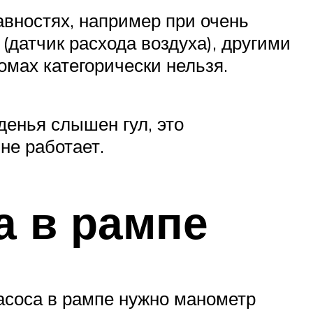
авностях, например при очень
(датчик расхода воздуха), другими
омах категорически нельзя.
денья слышен гул, это
не работает.
а в рампе
насоса в рампе нужно манометр