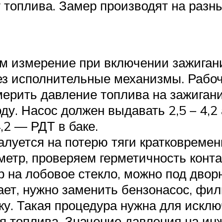
 топлива. Замер производят на разн
м измерение при включении зажигани
з исполнительные механизмы. Рабоче
мерить давление топлива на зажиган
ду. Насос должен выдавать 2,5 – 4,2
,2 — РДТ в баке.
луется на потерю тяги кратковремен
метр, проверяем герметичность конта
 на лобовое стекло, можно под дворн
ет, нужно заменить бензонасос, филь
ку. Такая процедура нужна для искл
я топлива. Значение давления на инж