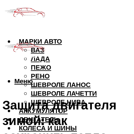
МАРКИ АВТО
ВАЗ
ЛАДА
ПЕЖО
РЕНО
Меню
ШЕВРОЛЕ ЛАНОС
ШЕВРОЛЕ ЛАЧЕТТИ
Защита двигателя
ШЕВРОЛЕ НИВА
АККУМУЛЯТОР
зимой: как
ДВИГАТЕЛЬ
КОЛЕСА И ШИНЫ