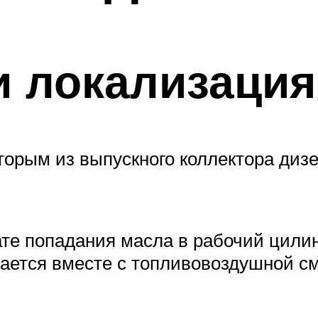
и локализаци
торым из выпускного коллектора диз
ате попадания масла в рабочий цилин
ается вместе с топливовоздушной с