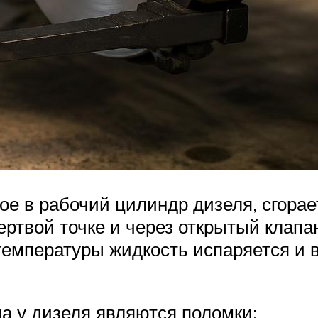
ое в рабочий цилиндр дизеля, сгорае
ртвой точке и через открытый клапа
температуры жидкость испаряется и 
а у дизеля являются поломки: